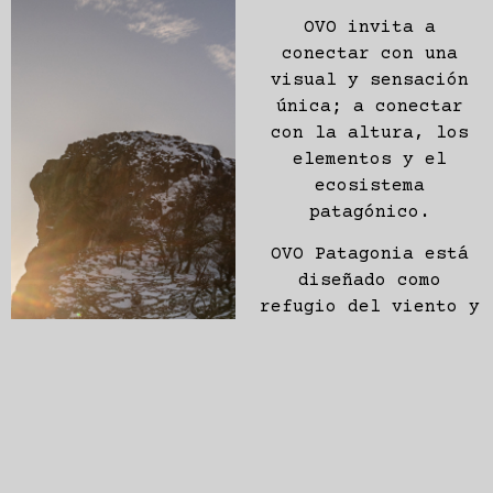
OVO invita a
conectar con una
visual y sensación
única; a conectar
con la altura, los
elementos y el
ecosistema
patagónico.
OVO Patagonia está
diseñado como
refugio del viento y
de la lluvia, una
experiencia
confortable y segura
en el contexto del
clima patagónico.
Vení a pasar una
noche especial